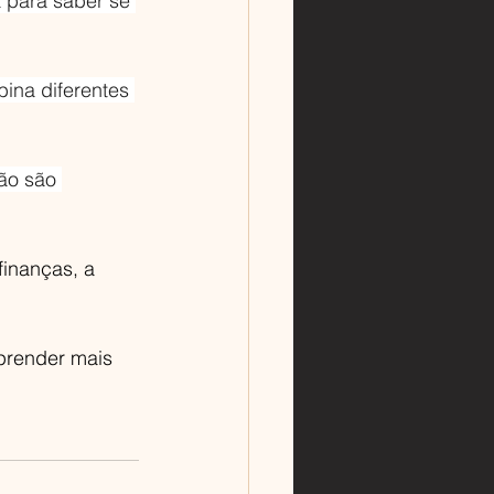
 para saber se 
ina diferentes 
ão são 
finanças, a 
prender mais 