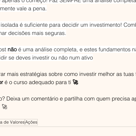
ão apenas o começo! Faz SEMPRE uma análise completa
lmente vale a pena.
solada é suficiente para decidir um investimento! Comb
mar decisões mais seguras.
ost 
não
 é uma análise completa, e estes fundamentos n
idir se deves investir ou não num ativo
ar mais estratégias sobre como investir melhor as tuas 
r 
é o curso adequado para ti
 🚀
go? Deixa um comentário e partilha com quem precisa a
 🚀
a de Valores
Ações