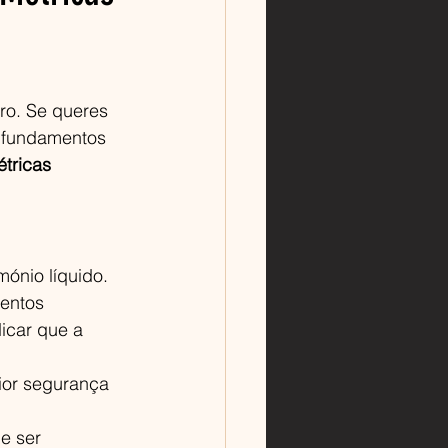
ro. Se queres 
s fundamentos 
tricas 
ónio líquido. 
entos 
icar que a 
ior segurança 
e ser 