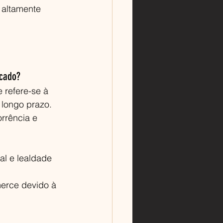
 altamente 
rcado?
e refere-se à 
longo prazo. 
rrência e 
l e lealdade 
erce devido à 