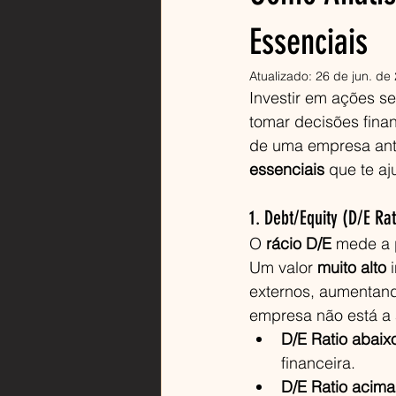
Essenciais
Atualizado:
26 de jun. de
Investir em ações s
tomar decisões finan
de uma empresa antes
essenciais
 que te a
1. Debt/Equity (D/E R
O 
rácio D/E
 mede a 
Um valor 
muito alto
 
externos, aumentando
empresa não está a 
D/E Ratio abaix
financeira.
D/E Ratio acima