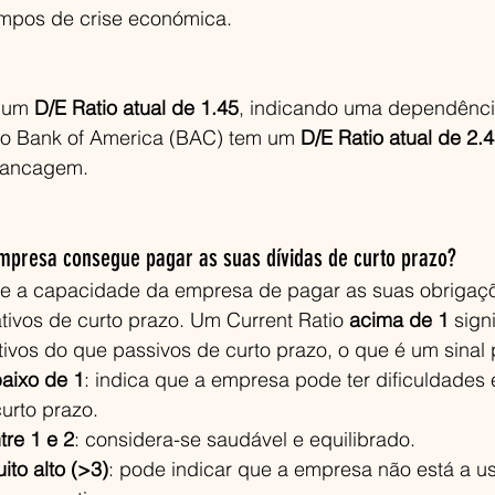
empos de crise económica.
 um 
D/E Ratio atual de 1.45
, indicando uma dependênc
 o Bank of America (BAC) tem um 
D/E Ratio atual de 2.
avancagem.
empresa consegue pagar as suas dívidas de curto prazo?
e a capacidade da empresa de pagar as suas obrigaçõ
tivos de curto prazo. Um Current Ratio 
acima de 1
 sign
vos do que passivos de curto prazo, o que é um sinal p
baixo de 1
: indica que a empresa pode ter dificuldades
urto prazo.
tre 1 e 2
: considera-se saudável e equilibrado.
ito alto (>3)
: pode indicar que a empresa não está a us