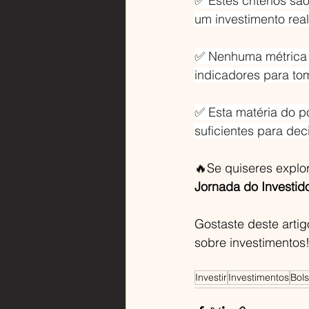
✅ Estes critérios s
um investimento rea
✅ Nenhuma métrica i
indicadores para to
✅ Esta matéria do p
suficientes para dec
🔥Se quiseres explor
Jornada do Investido
Gostaste deste arti
sobre investimentos!
Investir
Investimentos
Bols