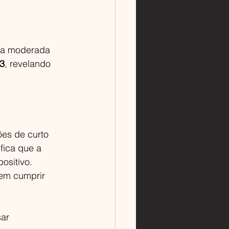
ia moderada 
43
, revelando 
es de curto 
ifica que a 
ositivo.
 em cumprir 
ar 