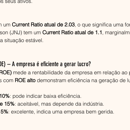
s seus ativos.
m um 
Current Ratio atual de 2.03
, o que significa uma for
son (JNJ) tem um 
Current Ratio atual de 1.1
, marginalm
a situação estável.
OE) – A empresa é eficiente a gerar lucro?
(ROE)
 mede a rentabilidade da empresa em relação ao 
s com 
ROE alto
 demonstram eficiência na geração de luc
 10%
: pode indicar baixa eficiência.
 e 15%
: aceitável, mas depende da indústria.
15%
: excelente, indica uma empresa bem gerida.