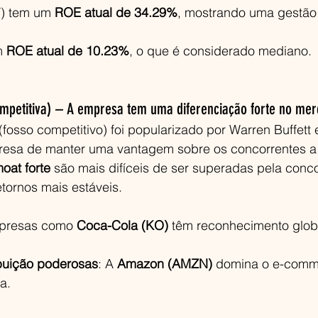
) tem um 
ROE atual de 34.29%
, mostrando uma gestão
m 
ROE atual de 10.23%
, o que é considerado mediano.
mpetitiva) – A empresa tem uma diferenciação forte no me
 (fosso competitivo) foi popularizado por Warren Buffett 
esa de manter uma vantagem sobre os concorrentes a 
oat forte
 são mais difíceis de ser superadas pela conco
tornos mais estáveis.
presas como 
Coca-Cola (KO)
 têm reconhecimento globa
buição poderosas
: A 
Amazon (AMZN)
 domina o e-comm
a.