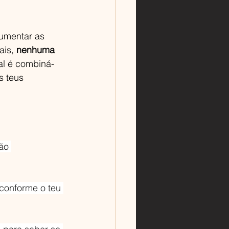
aumentar as 
is, 
nenhuma 
al é combiná-
s teus 
ão 
 conforme o teu 