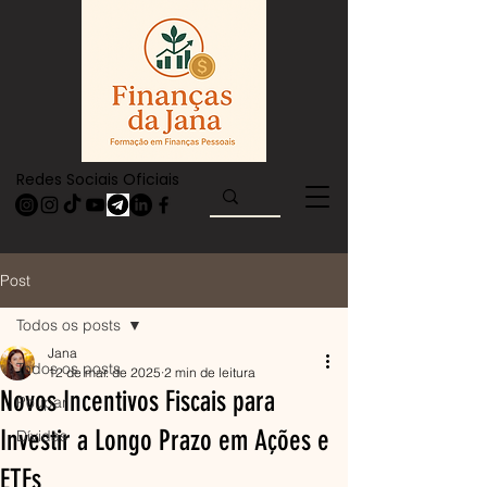
Redes Sociais Oficiais
Post
Todos os posts
Jana
Todos os posts
12 de mar. de 2025
2 min de leitura
Novos Incentivos Fiscais para
Poupar
Investir a Longo Prazo em Ações e
Dívidas
ETFs