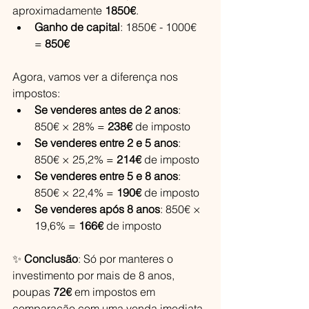
aproximadamente 
1850€
.
Ganho de capital
: 1850€ - 1000€ 
= 
850€
Agora, vamos ver a diferença nos 
impostos:
Se venderes antes de 2 anos
: 
850€ × 28% = 
238€
 de imposto
Se venderes entre 2 e 5 anos
: 
850€ × 25,2% = 
214€
 de imposto
Se venderes entre 5 e 8 anos
: 
850€ × 22,4% = 
190€
 de imposto
Se venderes após 8 anos
: 850€ × 
19,6% = 
166€
 de imposto
✨ 
Conclusão
: Só por manteres o 
investimento por mais de 8 anos, 
poupas 
72€
 em impostos em 
comparação com uma venda imediata. 