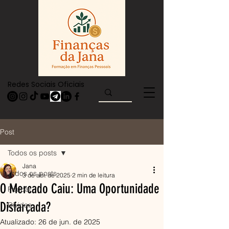
Redes Sociais Oficiais
Post
Todos os posts
Jana
Todos os posts
3 de abr. de 2025
2 min de leitura
O Mercado Caiu: Uma Oportunidade
Poupar
Disfarçada?
Dívidas
Atualizado:
26 de jun. de 2025