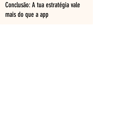
Conclusão: A tua estratégia vale 
mais do que a app
📌 Apps ajudam, claro. Mas não fazem 
o trabalho por ti. A diferença real está 
em 
criares uma metodologia que 
funcione na tua vida, que te traga 
clareza e te ajude a tomar decisões 
melhores... mas o melhor: que te ajude 
a alcançar uma vida de liberdade e 
cheia de propósito.
É isso que ensino aos meus alunos da 
Jornada Enriquece com Propósito
, e é 
isso que aplico na minha própria vida 
desde 2018.
Se quiseres aprender a fazer o mesmo, 