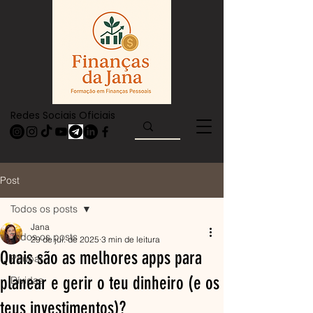
Redes Sociais Oficiais
Post
Todos os posts
Jana
Todos os posts
29 de jul. de 2025
3 min de leitura
Quais são as melhores apps para
Poupar
planear e gerir o teu dinheiro (e os
Dívidas
teus investimentos)?