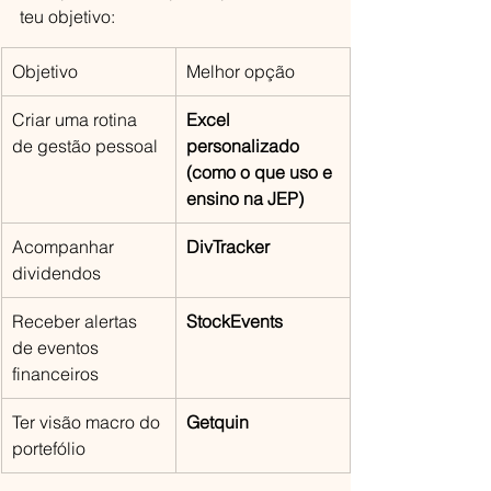
teu objetivo:
Objetivo
Melhor opção
Criar uma rotina 
Excel 
de gestão pessoal
personalizado 
(como o que uso e 
ensino na JEP)
Acompanhar 
DivTracker
dividendos
Receber alertas 
StockEvents
de eventos 
financeiros
Ter visão macro do 
Getquin
portefólio