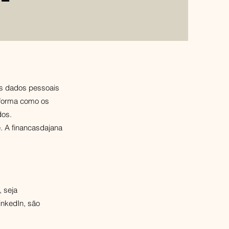
os dados pessoais
 forma como os
dos.
. A financasdajana
, seja
inkedIn, são