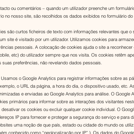
tacto ou comentários – quando um utilizador preenche um formulári
o no nosso site, são recolhidos os dados exibidos no formulário do v
es são curtos ficheiros de texto com informações relevantes que o
m site é visitado por um utilizador. Utilizamos cookies para armaze
rências pessoais. A colocação de cookies ajuda o site a reconhecer 
mobile, etc) do utilizador sempre que nos visita. Os cookies retêm a
s suas preferências, não revelando dados pessoais.
– Usamos o Google Analytics para registrar informações sobre as p
 exemplo, o URL da página, a hora do dia, o dispositivo usado, etc. 
imizadas e enviadas ao Google Analytics para análise. O Google A
kies primários para informar sobre as interações dos visitantes nest
 desativar os cookies ou excluir qualquer cookie individual. O Googl
reços IP para fornecer e proteger a segurança do serviço e para d
ebsites uma noção de que país, estado ou cidade do mundo os utili
bém conhecido como “geolocalização por IP” ). Os dados do Google