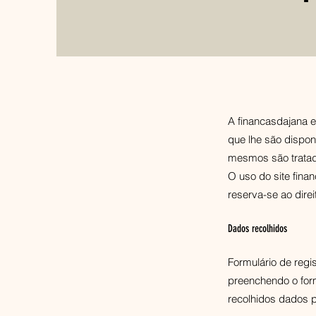
A financasdajana 
que lhe são dispon
mesmos são trata
O uso do site fin
reserva-se ao direi
Dados recolhidos
Formulário de regi
preenchendo o form
recolhidos dados p