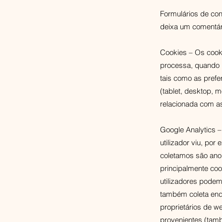
Formulários de con
deixa um comentári
Cookies – Os cooki
processa, quando u
tais como as prefe
(tablet, desktop, 
relacionada com a
Google Analytics 
utilizador viu, por
coletamos são anon
principalmente coo
utilizadores podem
também coleta ende
proprietários de w
provenientes (tam