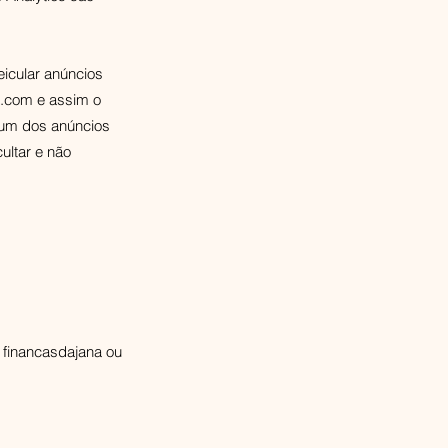
icular anúncios
na.com e assim o
 um dos anúncios
ultar e não
a financasdajana ou