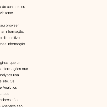
o de contacto ou
isitante.
 seu browser
nar informação,
o dispositivo
penas informação
áginas que um
As informações que
nalytics usa
e site. Os
e Analytics
ar aos
zadores são
 Analytics são