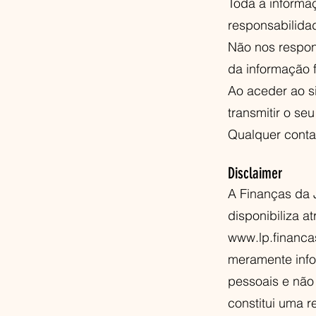
Toda a informaç
responsabilidad
Não nos respon
da informação 
Ao aceder ao si
transmitir o se
Qualquer conta
Disclaimer
A Finanças da J
disponibiliza a
www.lp.financ
meramente info
pessoais e não
constitui uma 