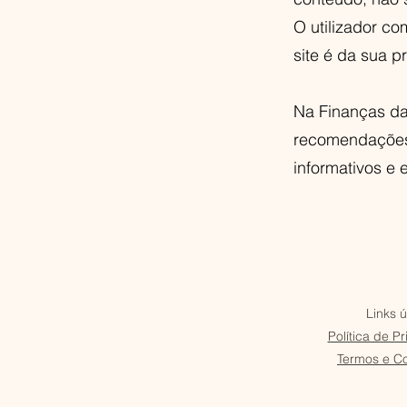
O utilizador co
site é da sua p
Na Finanças da
recomendações.
informativos e 
Links ú
Política de P
Termos e C