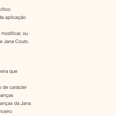
ifico.
da aplicação
 modificar, ou
de Jana Couto.
ceira que
o de carácter
inanças
nanças da Jana
nceiro