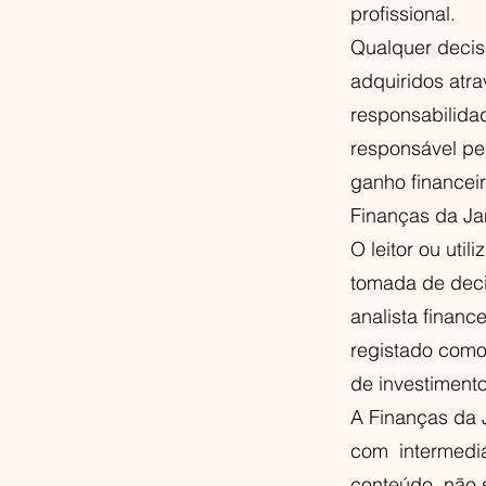
profissional.
Qualquer decis
adquiridos atr
responsabilidad
responsável pe
ganho finance
Finanças da Ja
O leitor ou uti
tomada de deci
analista finan
registado como
de investimento
A Finanças da 
com intermediá
conteúdo, não