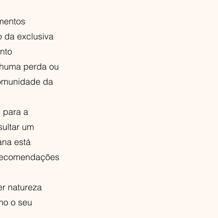
mentos
 da exclusiva
ento
nhuma perda ou
omunidade da
s para a
sultar um
ana está
, recomendações
er natureza
mo o seu