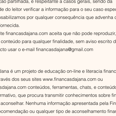
ão partilhada, é respeitante a casos gerais, sendo da
e do leitor verificar a informação para o seu caso espec
sabilizamos por qualquer consequência que advenha 
fornecida.
te financasdajana.com aceita que não pode reproduzir,
u conteúdo para qualquer finalidade, sem aviso escrito 
cto usar o e-mail financasdajana@gmail.com
ana é um projeto de educação on-line e literacia finan
través dos seus sites
www.financasdajana.com
ou
asdajana.com
conteúdos, ferramentas, chats, e conteúd
rmativo, que procura transmitir conhecimentos sobre f
 aconselhar. Nenhuma informação apresentada pela Fi
recomendação ou qualquer tipo de aconselhamento fina