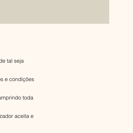
e tal seja
mos e condições
umprindo toda
izador aceita e