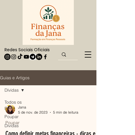
Redes Sociais Oficiais
Guias e Artigos
Dívidas
Todos os
posts
Jana
5 de nov. de 2023
5 min de leitura
Poupar
Poupar
Dívidas
Como definir metas financeiras - dicas e