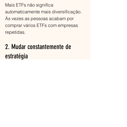
Mais ETFs não significa 
automaticamente mais diversificação.
Às vezes as pessoas acabam por 
comprar vários ETFs com empresas 
repetidas.
2. Mudar constantemente de 
estratégia
Uma boa estratégia costuma precisar 
de tempo.
3. Investir sem perceber o que 
estão a comprar
Antes de investir, é importante 
perceber:
no que o ETF investe
quais os riscos