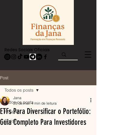
Redes Sociais Oficiais
Post
Todos os posts
Jana
Todos os posts
23 de mai.
4 min de leitura
ETFs Para Diversificar o Portefólio:
Poupar
Guia Completo Para Investidores
Dívidas