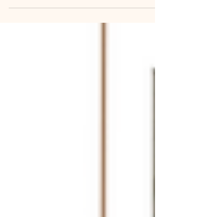
investimentos na mesma aplicação. Afinal, a
conveniência de ter tudo "no mesmo sítio" é
enorme. Mas será que a funcionalidade de
investimento da Revolut consegue bater uma
plataforma dedicada como a Trading 212?
Vamos analisar os prós e os contras de cada
opção para te ajudar a decidir se deves manter
tudo na Revolut ou abrir uma conta numa co