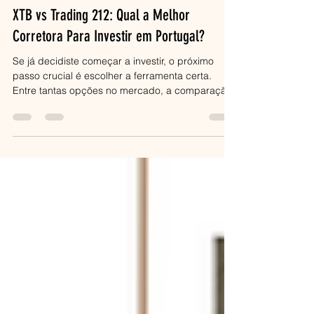
Jana
20 de jul.
3 min de leitura
XTB vs Trading 212: Qual a Melhor
Corretora Para Investir em Portugal?
Se já decidiste começar a investir, o próximo
passo crucial é escolher a ferramenta certa.
Entre tantas opções no mercado, a comparação
XTB vs Trading 212 destaca-se como uma das
mais frequentes para investidores em Portugal.
Ambas são plataformas muito populares, mas
com filosofias e funcionalidades distintas. Neste
artigo, vamos dissecar o que diferencia cada
uma para que possas decidir, com segurança,
qual se adapta melhor ao teu perfil. O que são a
XTB e a Trading 212 A X