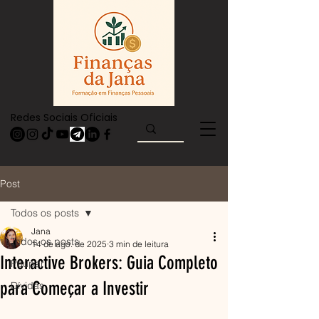
Redes Sociais Oficiais
Post
Todos os posts
Jana
Todos os posts
14 de ago. de 2025
3 min de leitura
Interactive Brokers: Guia Completo
Poupar
para Começar a Investir
Dívidas