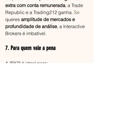
extra com conta remunerada
, a Trade 
Republic e a Trading212 ganha.
 Se
queres 
amplitude de mercados e 
profundidade de análise
, a Interactive 
Brokers é imbatível.
7. Para quem vale a pena
A IBKR é ideal para:
Investidores que querem 
comprar 
ações fora da Europa
 (EUA, Ásia, 
emergentes…)
Quem faz 
análise mais 
avançada
 e gosta de ferramentas 
completas
Investidores de longo prazo que 
não precisam da conta 
remunerada
, mas querem 