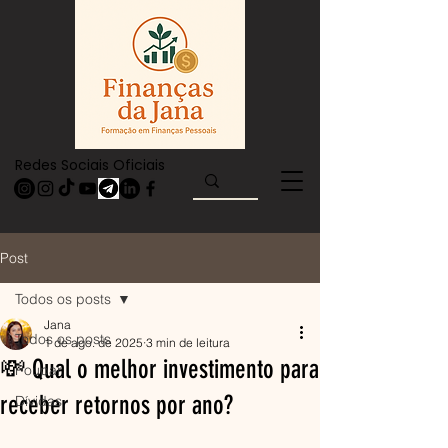
Redes Sociais Oficiais
Post
Todos os posts
Jana
Todos os posts
1 de ago. de 2025
3 min de leitura
💸 Qual o melhor investimento para
Poupar
receber retornos por ano?
Dívidas