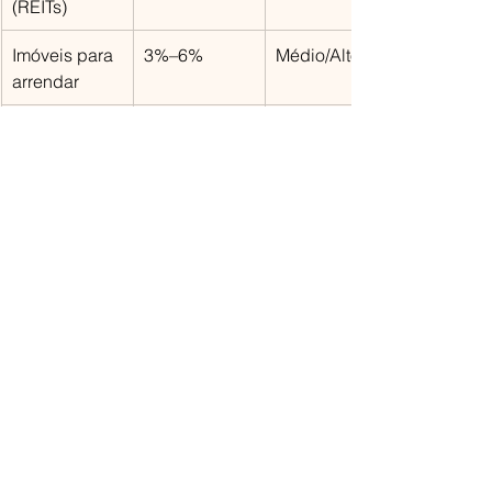
(REITs)
Imóveis para 
3%–6%
Médio/Alto
arrendar
PPR 
1%-2.5%
Baixo/ Médio
*Os valores apresentados são apenas 
uma referência à média de mercado
*Os valores apresentados não 
consideram a valorização de mercado
🎯 Afinal… o que deves escolher?
Depende do que procuras:
Se queres rendimento com 
baixa 
volatilidade
 → renda fixa ou PPR 
do tipo seguro