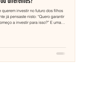
ou diferentes?
querem investir no futuro dos filhos
nte já pensaste nisto: “Quero garantir
meço a investir para isso?” E uma
 logo a seguir: “Devo criar um ETF
te, de forma simples, o que
como estruturar a estratégia familiar
colher f