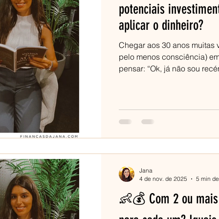
potenciais investimen
aplicar o dinheiro?
Chegar aos 30 anos muitas v
pelo menos consciência) em 
pensar: “Ok, já não sou rec
alguma experiência, quero re
para mim”. Este guia foi criado para ti, para que entendas quais
os principais investimentos lucrativos que fazem
dos 30 anos, como enquadrá
financeira, e como começar
Jana
4 de nov. de 2025
5 min de
👶💰 Com 2 ou mais f