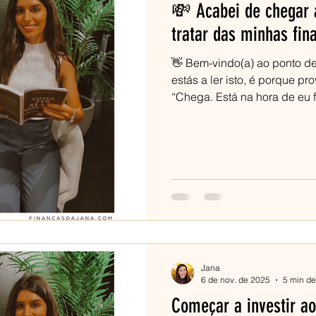
💸 Acabei de chegar
tratar das minhas fin
👋 Bem-vindo(a) ao ponto de 
estás a ler isto, é porque p
“Chega. Está na hora de eu 
ordem.” E deixa-me dizer-te:
primeiro passo é a consciên
algo. Agora, o que muita ge
confusão : “Começo por inve
“E as dívidas?” “Como é que
Jana
6 de nov. de 2025
5 min de
Começar a investir ao