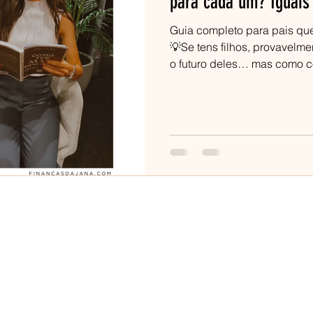
para cada um? Iguais 
Guia completo para pais que 
💡Se tens filhos, provavelme
o futuro deles… mas como co
dúvida muito comum aparece
para cada filho ou usar o mesmo investimento para todos ?” Neste
guia completo, vou explicar-
considerar antes de decidir, 
de ETFs , e se faz sentido es