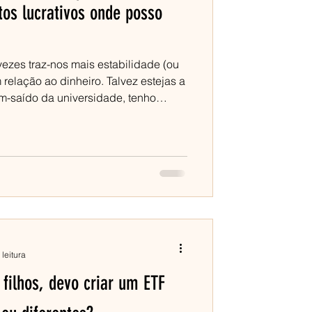
tos lucrativos onde posso
ezes traz-nos mais estabilidade (ou
relação ao dinheiro. Talvez estejas a
ém-saído da universidade, tenho
almente fazer o dinheiro trabalhar
 sentido a partir
-los no teu plano de liberdade
 com segurança
 leitura
ilhos, devo criar um ETF