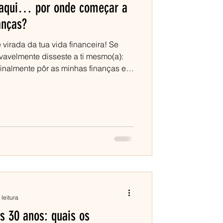
 aqui… por onde começar a
anças?
virada da tua vida financeira! Se
rovavelmente disseste a ti mesmo(a):
finalmente pôr as minhas finanças em
 isso já é meio caminho andado. ✨O
cia , perceber que queres mudar
nte sente quando chega até aqui é
stir?” “Ou primeiro tenho de poupar?”
 organizo tud
 leitura
s 30 anos: quais os