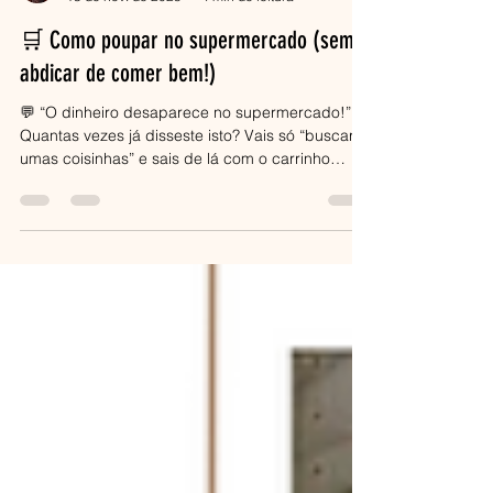
Jana
13 de nov. de 2025
4 min de leitura
🛒 Como poupar no supermercado (sem
abdicar de comer bem!)
💬 “O dinheiro desaparece no supermercado!”
Quantas vezes já disseste isto? Vais só “buscar
umas coisinhas” e sais de lá com o carrinho
cheio e a carteira leve. Pois é… o supermercado
é um dos maiores vilões invisíveis do orçamento
familiar. Mas com organização e estratégia , é
possível reduzir os gastos em 20% a 40% sem
cortar na qualidade ou no prazer de comer bem.
Neste guia, vais aprender como planear as tuas
compras , fazer ementas semanais simples e
evitar os erros q