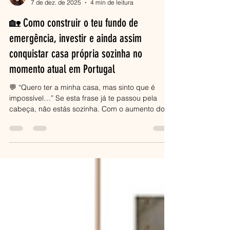
Jana
7 de dez. de 2025
4 min de leitura
🏡 Como construir o teu fundo de
emergência, investir e ainda assim
conquistar casa própria sozinha no
momento atual em Portugal
💬 “Quero ter a minha casa, mas sinto que é
impossível…” Se esta frase já te passou pela
cabeça, não estás sozinha. Com o aumento dos
preços das casas, o custo de vida em alta e as
exigências dos bancos, conquistar casa própria
em Portugal parece um sonho distante. Mas a
verdade é que, com planeamento, paciência e
estratégia, é possível. Mesmo sozinha. Mesmo
sem ajuda de familiares. Mesmo neste contexto.
Este guia vai mostrar-te como equilibrar o fundo
de emergência, o invest