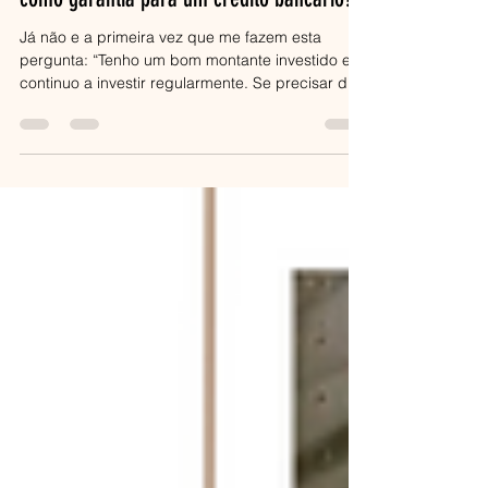
Jana
11 de nov. de 2025
4 min de leitura
💳 Posso usar as minhas cotas de ETF
como garantia para um crédito bancário?
Já não e a primeira vez que me fazem esta
pergunta: “Tenho um bom montante investido e
continuo a investir regularmente. Se precisar de
crédito, será que posso usar esse investimento
como garantia em vez de ter só salário ou
imóvel?” A resposta curta é: depende bastante
do banco, do país, da corretora, do tipo de
investimento, entre outros fatores. E por isso
mesmo, neste guia vamos ver em detalhe: O que
significa “usar ETFs como garantia” O que os
bancos normalmente pedem C